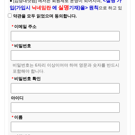
<실명 가
● [김승대닷컴] 에서는 회원제로 운영이 되어지며,
실명
입(가입시
닉네임란
에
기재)을> 원칙
으로 하고 있
습니다.
약관을 모두 읽었으며 동의합니다.
*
이메일 주소
●
[김승대닷컴] 은 <오름 김승대 배우>와 이 곳에서 함께하는 <
바릇 회원님들> 의 모임의 명칭이며, 기존 싸이클럽 <오름과
바릇이 함께하는 김승대 세상> 의 새로운 팬클럽입니다.
*
비밀번호
● 회원 가입 시 입력 사항
회원 가입 시 입력하는 개인정보는 공개하지 않는 한 절대 운
비밀번호는 6자리 이상이어야 하며 영문과 숫자를 반드시
영자가 다른 목적으로 이용하지 않습니다.
포함해야 합니다.
개인정보는 [김승대닷컴] 사이트 이용에 대해 편의를 제공하기
*
비밀번호 확인
위해서 입력 받고 있습니다.
아이디
● [김승대닷컴] 사이트 회원 가입 및 이용 시 유의 사항
[김승대닷컴] 에서의 활동 시 아래와 같은 경우는 경고 없이
이메일 및 아이디가 차단될 수 있으니 유의하여 주시기 바랍니
*
이름
다.
1. 비방 / 욕설 / 인신공격 등을 하였을 경우
2. 특정인이나 다수에 대해서 불쾌한 행위나 비 매너적인