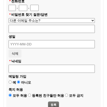
*
전화번호
행위를 일삼을 경우
-
-
3. 같은 내용의 글을 여러 게시판에 도배를 할 경우 (내용에
상관없음)
*
비밀번호 찾기 질문/답변
4. 광고 및 상업적 글 게시할 경우
● [김승대닷컴] 에는 많은 수의 게시판들이 있기 때문에 해당
생일
게시판의 내용에 적절하지 못한 게시물일 경우 관리자가 판단
하여 적절한 게시판으로 게시물이 이동될 수 있습니다.
● 회원 탈퇴
[김승대닷컴] 회원 탈퇴는 언제든지 할 수 있으며, 탈퇴된 정보
*
닉네임
는 탈퇴시 삭제됩니다.
탈퇴 신청은 홈 관리자, 운영진에게 신청 쪽지나 메일로 하시
기 바랍니다. <탈퇴 시 재 가입이 되지 않습니다. 유의 하시길
메일링 가입
바랍니다>
예
아니오
쪽지 허용
● 가입 방법
모두 허용
등록된 친구들만 허용
모두 금지
아래 항목의 입력을 완료하고 가입 버튼을 누르시면 됩니다.