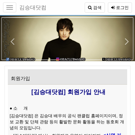
메
김승대닷컴
검색
로그인
뉴
토
본
이
1
글
문
하
전
바
기
로
가
기
회원가입
[김승대닷컴] 회원가입 안내
● 소 개
[김승대닷컴] 은 김승대 배우의 공식 팬클럽 홈페이지이며, 정
보 교환 및 단체 관람 등의 활발한 문화 활동을 하는 동호회 개
념의 모임입니다.