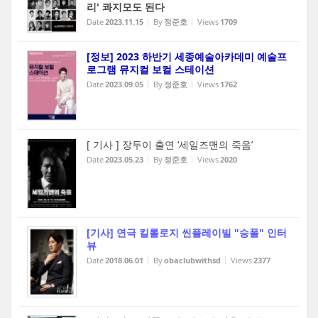
리' 콰지모도 된다
Date
2023.11.15
By
정준호
Views
1709
[정보] 2023 하반기 세종예술아카데미 예술프
로그램 뮤지컬 보컬 스테이션
Date
2023.09.05
By
정준호
Views
1762
[ 기사 ] 장두이 출연 ‘세일즈맨의 죽음’
Date
2023.05.23
By
정준호
Views
2020
[기사] 연극 킬롤로지 씬플레이빌 "승폴" 인터
뷰
Date
2018.06.01
By
obaclubwithsd
Views
2377