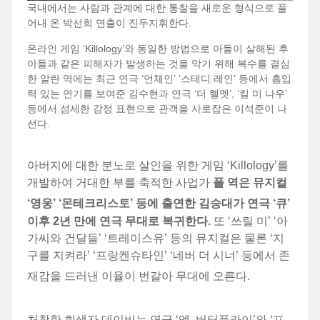
국내에서는 사람과 관계에 대한 통찰을 새로운 형식으로 풀
어내 온 박선희 연출이 진두지휘한다.
온라인 게임 ‘Killology’와 동일한 방법으로 아들이 살해된 후
아들과 같은 피해자가 발생하는 것을 막기 위해 복수를 결심
한 알란 역에는 최근 연극 ‘언체인’ ‘스테디 레인’ 등에서 흡입
력 있는 연기를 보여준 김수현과 연극 ‘더 헬멧’, ‘킬 미 나우’
등에서 섬세한 감정 표현으로 관객을 사로잡은 이석준이 나
선다.
아버지에 대한 분노로 살인을 위한 게임 ‘Killology’를
개발하여 거대한 부를 축적한 사업가
폴 역은 뮤지컬
‘영웅’ ‘몬테크리스토’ 등에 출연한 김승대가 연극
‘큐’
이후 2년 만에 연극 무대로 복귀한다.
또 ‘쓰릴 미’ ‘아
가씨와 건달들’ ‘트레이스유’ 등의 뮤지컬은 물론 ‘지
구를 지켜라’ ‘프랑켄슈타인’ ‘네버 더 시너’ 등에서 존
재감을 드러낸 이율이 번갈아 무대에 오른다.
처참한 희생자 데이비는 연극 ‘엠. 버터플라이’와 ‘프