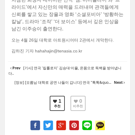
라이드’에서 자신만의 매력을 드러내며 관객들에게
신뢰를 쌓고 있는 장율과 영화 ‘소셜포비아’ ‘방황하는
칼날’, 드라마 ‘조작’ ‘더 보이스’ 등에서 깊은 인상을
남긴 이주승이 출연한다.
오는 4월 26일 대학로 아트원시어터 2관에서 개막한다.
김하진 기자 hahahajin@tenasia.co.kr
Prev
[기사] 연극 '킬롤로지' 김승대·이율, 온몸으로 독백을 받아냅니
다..
[정보] [오름님 대학로 공연 나들이 갑니다] 연극 "톡톡&quo...
Next
1
0
추천
비추천