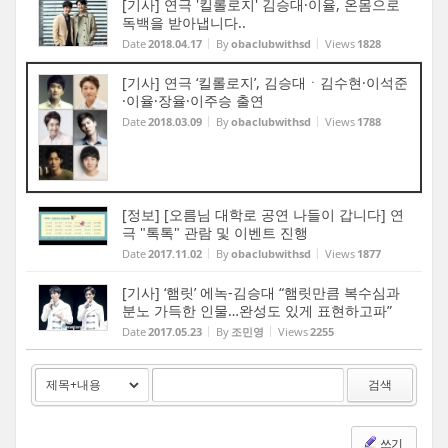
[기사] 연극 '킬롤로지' 김승대·이율, 온몸으로
독백을 받아냅니다..
Date
2018.04.17
By
obaclubwithsd
Views
1828
[기사] 연극 ‘킬롤로지’, 김승대ㆍ김수현·이석준
·이율·장율·이주승 출연
Date
2018.03.09
By
obaclubwithsd
Views
1788
[정보] [오름님 대학로 공연 나들이 갑니다] 연
극 "톡톡" 관람 및 이벤트 진행
Date
2017.11.02
By
obaclubwithsd
Views
1877
[기사] ‘햄릿’ 에녹-김승대 “햄릿만큼 복수심과
분노 가득한 인물…완성도 있게 표현하고파”
Date
2017.05.23
By
조민영
Views
2255
검색
쓰기