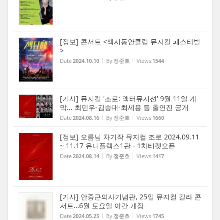
[정보] 콘서트 <섹시동안클럽 뮤지컬 페스티벌
>
Date
2024.10.10
By
정준호
Views
1544
[기사] 뮤지컬 '조로: 액터뮤지션' 9월 11일 개
막... 최민우-김승대-최세용 등 출연진 공개
Date
2024.08.16
By
정준호
Views
1660
[정보] 오름님 차기작 뮤지컬 조로 2024.09.11
~ 11.17 유니플렉스1관 - 1차티켓오픈
Date
2024.08.14
By
정준호
Views
1417
[기사] 안중근의사기념관, 25일 뮤지컬 갈라 콘
서트…6월 토요일 야간 개장
Date
2024.05.25
By
정준호
Views
1745