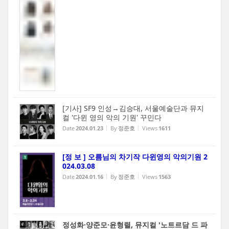
[기사] SF9 인성→김승대, 서울예술단과 뮤지
컬 '다윈 영의 악의 기원' 꾸민다
Date
2024.01.23
By
정준호
Views
1611
[정 보 ] 오름님의 차기작 다윈영의 악의기원 2
024.03.08
Date
2024.01.16
By
정준호
Views
1563
정성화·양준모·윤형렬, 뮤지컬 '노트르담 드 파