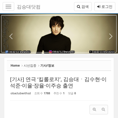
Sketchbook5, 스케치북5
Sketchbook5, 스케치북5
메
김승대닷컴
검색
로그인
뉴
토
본
이
1
글
문
하
전
바
기
로
가
기
Home
시선집중
기사/정보
[기사] 연극 ‘킬롤로지’, 김승대ㆍ김수현·이
석준·이율·장율·이주승 출연
obaclubwithsd
조회 수
1788
추천 수
1
댓글
0