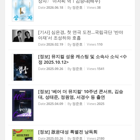
상자〉 아저씨 역ㅣ김승대(배우)
Date
2026.06.18
By
정준호
Views
38
[기사] 심은경, 첫 연극 도전…국립극단 '반야
아재'서 조성하와 호흡
Date
2026.02.19
By
정준호
Views
110
[정보] 뮤지컬 성웅 캐스팅 및 소속사 소식 <수
정 2025.10.12>
Date
2025.09.26
By
정준호
Views
1541
[정보] '베어 더 뮤지컬' 10주년 콘서트, 김승
대, 성태준, 정원영, 서경수 등 출연
Date
2025.04.09
By
정준호
Views
2025
[정보] 故윤대성 특별전 낭독회
Date
2025.03.26
By
정준호
Views
2180