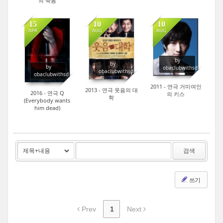
의 죽음
15
10
10
APR
AUG
AUG
18
15
19
by
by
by
obaclubwithsd
obaclubwithsd
obaclubwithsd
2011 - 연극 거미여인
2013 - 연극 웃음의 대
2016 - 연극 Q
의 키스
학
(Everybody wants
him dead)
검색
쓰기
Prev
1
Next