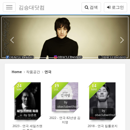
Sketchbook5, 스케치북5
Sketchbook5, 스케치북5
메
김승대닷컴
검색
로그인
뉴
토
본
이
1
글
문
하
전
바
기
로
가
기
Home
작품공간
연극
24
19
14
MAY
JUL
MAR
7
5
17
by
obaclubwithsd
by
by 정준호
obaclubwithsd
2022 - 연극 82년생 김
지영
2023 - 연극 세일즈맨
2018 - 연극 킬롤로지