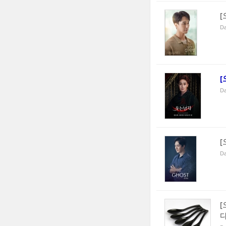
[
Da
[
Da
[
Da
다