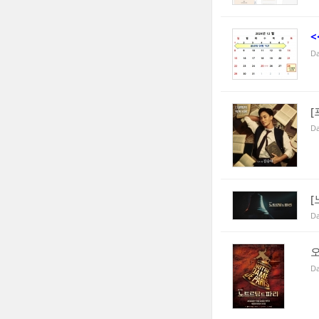
<
Da
[
Da
[
Da
오
Da