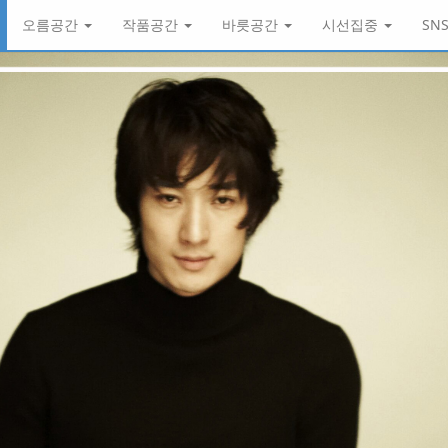
오름공간
작품공간
바릇공간
시선집중
SN