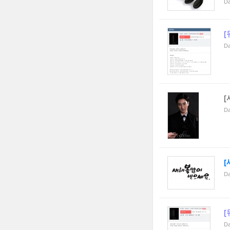
Da
[
Da
[
Da
[
Da
[
Da