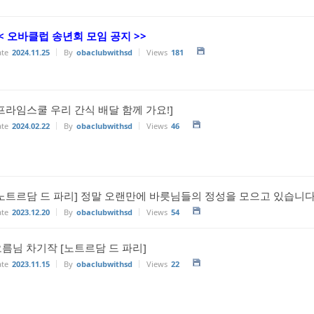
< 오바클럽 송년회 모임 공지 >>
te
2024.11.25
By
obaclubwithsd
Views
181
프라임스쿨 우리 간식 배달 함께 가요!]
te
2024.02.22
By
obaclubwithsd
Views
46
노트르담 드 파리] 정말 오랜만에 바릇님들의 정성을 모으고 있습니다
te
2023.12.20
By
obaclubwithsd
Views
54
름님 차기작 [노트르담 드 파리]
te
2023.11.15
By
obaclubwithsd
Views
22