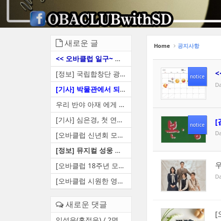
새로운 글
Home
공지사항
<< 오바클럽 일구~ 모임...
<
[정보] 국립합창단 광복절 기...
notice
Da
[기사] 박물관에서 되살아나는...
우리 반야 아재 에게 간식 배...
[기사] 심은경, 첫 연극 도전…...
[
notice
Da
[오바클럽 신년회 모임 공지 ...
[정보] 뮤지컬 성웅 캐스팅 및...
우
[오바클럽 18주년 모임~~ 입니...
Da
[오바클럽 시원한 영화모임 공...
새로운 댓글
[
임성은(홍정은) / 2명 / 입금완료