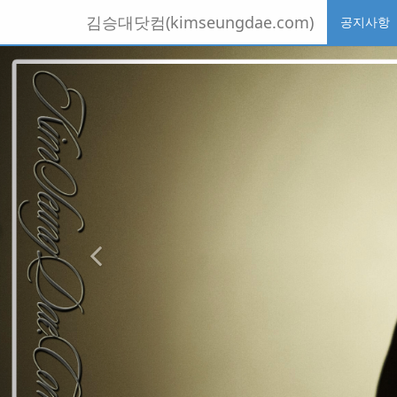
Sketchbook5, 스케치북5
Sketchbook5, 스케치북5
Sketchbook5, 스케치북5
Sketchbook5, 스케치북5
메
김승대닷컴(kimseungdae.com)
공지사항
뉴
토
본
이
글
문
전
하
바
기
로
가
기