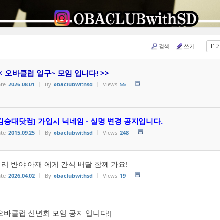
검색
쓰기
T
< 오바클럽 일구~ 모임 입니다! >>
te
2026.08.01
By
obaclubwithsd
Views
55
김승대닷컴] 가입시 닉네임 - 실명 변경 공지입니다.
te
2015.09.25
By
obaclubwithsd
Views
248
리 반야 아재 에게 간식 배달 함께 가요!
te
2026.04.02
By
obaclubwithsd
Views
19
오바클럽 신년회 모임 공지 입니다!]